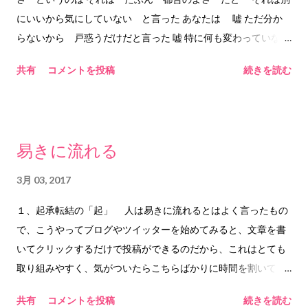
にいいから気にしていない と言った あなたは 嘘 ただ分か
らないから 戸惑うだけだと言った 嘘 特に何も変わっていない
という 嘘 それはただの思い込みだという 偽り 嘲り 蔑み あなた
共有
コメントを投稿
続きを読む
と関わるたびに 関わるために 立ち現れる 人影 私の姿をした
人影 あなたが生み出した 存在 そこにしか存在しない 人影
客体と主体の中にだけいる そこだけの 存在 は もう いな
くなってしまった もう いなくなってしまった 2017.3.7
易きに流れる
him&any ©2017 him&any
3月 03, 2017
１、起承転結の「起」 人は易きに流れるとはよく言ったもの
で、こうやってブログやツイッターを始めてみると、文章を書
いてクリックするだけで投稿ができるのだから、これはとても
取り組みやすく、気がついたらこちらばかりに時間を割いてし
まう。 ２、起承転結の「承」 それはそれでいいのではないか
共有
コメントを投稿
続きを読む
と思うところもある。なぜならこちらは容易いというだけでは