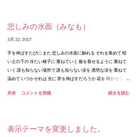
なれば、あるがままに、淡々と、ブログを更新し、ぼつぼつと
ツイートをつぶやく生活ができるのでしょう。きっと。 T:で
は、そういう苦しみの元になる「欲」を断つにはどうすればい
悲しみの水面（みなも）
いか。まずその「欲」を増幅させることにつながる「ブログを
はじめるにはこの設定は必須」とか「ツイッターの便利機能は
3月 22, 2017
これ」というようなサイトを見ないようにしようと思う（あく
手を伸ばすたびに また 悲しみの水面に触れる それを集めて 暗
までも個人の感想です）。 T：そういう「便利さ」を最初から
い土の下の 冷たい種子に 重ねていく 服を着せるように 重ねて
知らなければ、「いいなー」と思うこともないし、「いいな
いく 誰も知らない場所で 誰も知らない涙を 透明な涙を 重ねて
ー」と思わなければ、「自分もそうしたい」という「欲」もで
温めて いつかそれは 光に 芽を伸ばすだろうか 花を 咲かせるだ
なくなるから、結果、その「欲が叶わないという苦しみ」はな
ろうか ◇◇◇◇◇◇◇◇◇◇◇◇◇◇◇◇ これはついさきほ
くなるはず（あくまでも個人の感想です）。 T：ただ、「ブロ
共有
コメントを投稿
続きを読む
ど、つくった詩です。 ついさきほど、というのは２０１７年３
グではこういう設定をしておこう」とか「ツイッターにはこん
月２２日１８時３０分頃です。 ブログは、ある時期から、予約
な便利機能があります」という記述は、bloggerやTwitterの
投稿で更新していますので、 通常は、書いた日と、投稿公開さ
「ヘルプ」にも書かれていることなので、結果、「ヘルプ」も
れる日は時間差があります。 ただ、今回、この詩をふと書きな
見ないほうがいいか。ということになるのでしょう（あくまで
表示テーマを変更しました。
がら、 なんで「悲しみの水面（みなも）に触れる」んだろうと
も個人の感想です）。 つまり 「便利さ・お得」→「欲」→「叶