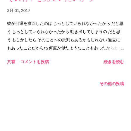
ク色のスーツに、洗練された肉体を包んでいる。 その光は、気
その先には苦痛や深い脱力を経なければ越えることのできない
3月 01, 2017
の遠くなるような努力と、メンテナンスによって輝き続けてい
ラインがある。その先にはおそらく自分自身の心だけではな
彼が引退を撤回したのは じっとしていられなかったから だと思
る。それはもはや個人のものを凌駕しているかもしれない。さ
く、他の誰かの心に触れることのできる景色や、言葉が存在し
う じっとしていられなかったから 動き出してしまうの だと思
まざまな要因を彼が支え続けているからこそ、輝き続けている
ているのだろうと思う。そこまでは、まだ踏み込めない。 ６、
う もしかしたら そのことへの批判もあるかもしれない 過去に
のかもしれない。ここからは見えないその努力や苦痛や背景を
起承転結の「転」その２ おそらく、だからこそ、この中途半
もあったことだからね 何度か似たようなこともあったからね で
想像するたびに、そこに、敬意を抱かずにはいられない。 そし
端な場所にとどまっていられるのだろうと思う。そして、おそ
も 何かを生み出す力を持っている人は 何かをやりとげるモノを
て、彼が、手を高く上げる。彼が、手を、振る。その手に勇気
らく、だからこそ、楽曲作りにおいては、そのラインを身をも
共有
コメントを投稿
続きを読む
持っている人は 力尽きるまで もう立ち上がれなくなるまで 全
を見つける。やはり、進み続けなければいけない、と思う。
って味わっているところなのだろうと思う。だから何だかんだ
力でぶつかっていてほしい 全力で走り続けてほしい 立ち向かっ
2017.3.2 him&any ©2017 him&any
と理由をつけてはそこから遠ざかっている。 ７、起承転結の
ていてほしい その背中を見ていたいから その背中を 追いかけ
「転」その３ 楽曲作りにおいて、そのラインが何なのかと言
その他の投稿
ていたいから そして彼もまた再び立ち上がって 走り出している
えば、もう改めて考えるまでもなく、知識と技術の蓄積だろ
彼の本が並ぶ 彼の音楽が並ぶ 彼の言葉が並ぶ まだそれを手に
う。それが足りない。集中力とか精神力とか気とか念とか想い
していないけれど 祝福と 憧れと 警戒と 不安と 恐れなが
とかそういったものはもう古びれてし...
ら 畏れながら 彼に憧れていく 2017.3.1 him&any ©2017
him&any