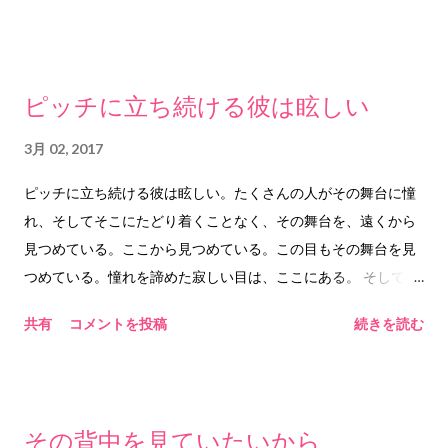
なく、おそらくは脳の中で楽しいとか気持ちいいとかそういう
報酬系が反応しているのだと思う。苦痛であればこんなに時間
を割くこともないだろう。 ３、起承転結の「承」その２ しか
ピッチに立ち続ける彼は眩しい
もこの作業の中では、空想の中を立ち歩くような感覚を覚え
る。意識があちら側の世界に足を踏み入れているのだと思う
3月 02, 2017
（村上春樹風の言い方になってしまった）。それがとてつもな
ピッチに立ち続ける彼は眩しい。たくさんの人がその舞台に憧
く心地よい。時間を割いているというよりは、時間を忘れて取
れ、そしてそこにたどり着くことなく、その舞台を、遠くから
り組んでいる、ということになるだろう。 ４、起承転結の
見つめている。ここから見つめている。この目もその舞台を見
「承」その３ このような作業をしていると通常の意識では立
つめている。憧れを諦めた寂しい目は、ここにある。 そしてま
ち入ることのできない場所まで踏み込むことがある。そこで目
た、たくさんの人がその舞台から去り、去っていく彼らの落と
にした景色や、手のひらに乗せた言葉は、特別なもののように
共有
コメントを投稿
続きを読む
した影が、舞台の中に長く長くのびる。光は、影を生む。それ
感じる。それはやはり通常の世界では得られないものなのだろ
ならば、この長くのびた影は、反対に光を生むのだろうか。そ
うと思う。それはこの作業の生み出す価値だと思う。だから、
の光は、影から生まれたのだろうか。 影があるからこそ、そこ
それはそれでいいのではないか、と思うところがあるのだろ
に光があると認識するのだろうか。いや。そうではない。その
う。 ５、起承転結の「転」 ただ、それが、楽しい、心地よ
その背中を見ていたいから
光は自ら燃焼し、熱を放ち、光を放ち、輝き続けている。ピン
い、だけではある一定のラインまでしか行くことができない。