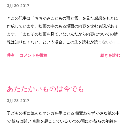
3月 30, 2017
＊この記事は「おおかみこどもの雨と雪」を見た感想をもとに
作成しています。映画の中のある場面の内容を含む表現があり
ます。「まだその映画を見ていないんだから内容についての情
報は知りたくない」という場合、この先を読むか読まないかは
自身の責任においてご判断をお願いいたします。
共有
コメントを投稿
続きを読む
◇◇◇◇◇◇◇◇◇◇ ◇◇◇◇◇◇◇◇ ◇◇◇◇◇◇
◇◇◇◇ ◇◇ あなたの声は 優しく 伸びやかだった そして 長く
長く 空に響いた あなたの声は 力強く 伸びやかだった あなたの
旅立ちを 成長を 気付かせるほど 充分に 長く 力強く 伸びやかだ
あたたかいものは今でも
った もっと そばにいたかったけれど もっと 幼かったと思って
いたけれど もう 大丈夫なんだね もう泣きやまない夜も こない
3月 28, 2017
もう冷たく震える体を 抱きしめることも ない いつもいつも 愛
子どもの頃に読んだマンガを手にとる 相変わらず 小さな紙の中
おしくて 大変で 心配で 一生懸命で 愛おしかった もう大丈夫な
で 彼らは闘い 奇跡を起こしている いつの間にか 彼らの年齢を
んだね 遠くから あなたをみる もう見えない あなたを見る あな