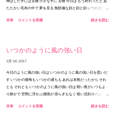
伸ばした手には宝物 小さな手に 宝物 今日は もう終わったと あ
たたかい毛布の中で 夢を見る 無防備な顔と顔と顔 いつか鏡の
中に 見つけた面影 オモカゲ おもかげ 2017.3.19 him&any
共有
コメントを投稿
続きを読む
©︎2017 him&any
いつかのように風の強い日
3月 18, 2017
今日のように風の強い日は いつかのように風の強い日を思いだ
す いつかの後悔も いつかの過ちも あれは未熟だったから それ
とも それとも いつかのように風の強い日は 暗い夜がいつもよ
り静かで 空間に浮かぶ感情が 揺らぎもなく 暗い流動体のよう
に漂う それを乾いた感情と呼んで 窓辺に飾ると 静かな夜の中
共有
コメントを投稿
続きを読む
で 希望のような姿をして 外の強い風の中に 溶けていった