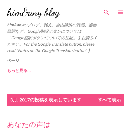
スキップしてメイン コンテンツに移動
him&any blog
him&anyのブログ。雑文、自由詩風の雑感、楽曲
歌詞など。Google翻訳ボタンについては、
「Google翻訳ボタンについての注記」をお読みく
ださい。For the Google Translate button, please
read "Notes on the Google Translate button" 】
ページ
もっと見る…
投
3月, 2017の投稿を表示しています
すべて表示
稿
あなたの声は