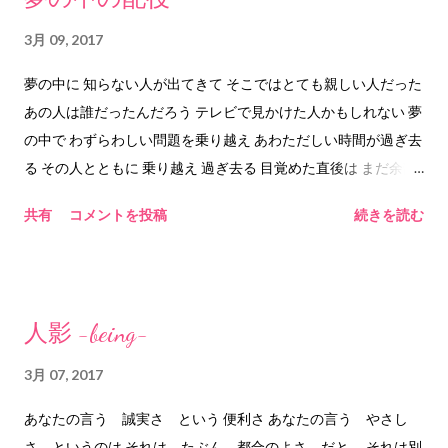
しない、形勢に影響を与えない。でもその場の流れはなんとな
「ハメ」とも読むそうです。そこから、「羽目」の漢字をあ...
く拾っている。それでいて肯定も否定もしない、可もなく不可
3月 09, 2017
もない。軽くあしらわれるのは自分だけ。そんなオヤジギャグ
夢の中に 知らない人が出てきて そこではとても親しい人だった
を発することのできるセンスに憧れます。 別にオヤジギャグ
あの人は誰だったんだろう テレビで見かけた人かもしれない 夢
でなくてもいいです。その場の中間をスッと通る、誰も傷つけ
の中で わずらわしい問題を乗り越え あわただしい時間が過ぎ去
ないジョークや発言をできる大人の男になりたい。例えば映画
る その人とともに 乗り越え 過ぎ去る 目覚めた直後は まだ余韻
の中の西田敏行さん。そして高田純次さんや、デーブスペクタ
の中にいる 目覚めの中で 夢の中の配役は ベストな配役だった
ーさん。 思うに、洗練されたセンスあるオヤジギャグは、い
共有
コメントを投稿
続きを読む
と思っている 今はもう その人の顔も思い出せない 夢の中の配
わゆる自虐ネタとは一線を画しつつも、自分も他人も傷つける
役は 理性のタガがはずれるから 思いがけない配役で 思いつけ
ことなく、自分の腰をかがめて、周囲の全員を上にあげようと
ないベストな演出を 見せてくれるんだろう 2017.3.9 him&any
する謙譲語的な働きがあるのではないだろうか。
©︎2017 him&any
□□□□□□□□□□□□□□□□□□□□□□□□□□□ 結論としては、オヤジギ
人影 -being-
ャグが洗練されてセンスあるものであれば、謙譲語的な働きを
するのではないだろうか、という話でした。 2017.3.10
3月 07, 2017
him&any ©2017 him&any
あなたの言う 誠実さ という 便利さ あなたの言う やさし
さ というのは それは たぶん 都合のよさ だと それは別