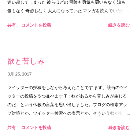
追い越してしまった 彼らほどの 冒険も勇気も闘いもなく 涙も
たの声 長く 力強く 優しく 響き渡る声 あなたの旅立ちを知るの
傷もなく 奇跡もなく 大人になっていた マンガを読んでいた幼
に あなたの旅立ちを悟るのに あなたの旅立ちを祈るのに 充分
い頃の少年は どんな大人を描いていただろう 今の姿は どのよ
なほど 伸びやかに 響く もう 大丈夫なんだね 手を 離すね わた
共有
コメントを投稿
続きを読む
うに見えるだろう たぶん 笑われることはない でも たぶん 君を
しも 大丈夫なんだね あなたに わたしに むけて 笑顔になる 心が
落胆させてしまう 失望させてしまう 失望させてしまうよ でも
晴れるように 水たまりが 空を青く 反射する 2017.3.30 him&any
ね 君の中に宿るあたたかいものは 今でもここにあるよ 思い出
©︎2017 him&any
したから ちゃんとあるよ マンガの中の少年たちを見て 思い出
欲と苦しみ
したから 2017.3.28 him&any ©︎2017 him&any
3月 25, 2017
ツイッターの投稿をしながら考えたことです まず、該当のツイ
ッターの投稿を５つ並べます T：欲があるから苦しみが生じる
のだ、という仏教の言葉を思い出しました。ブログの検索アッ
プ対策とか、ツイッター検索への表示とか、そういう欲がある
から「何をしても改善されない」という苦しみを生むのでしょ
共有
コメントを投稿
続きを読む
うね。 T：その仏教の言葉を実践して、不必要な「欲」がなく