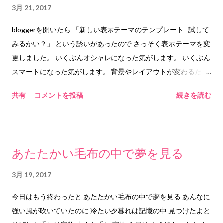
思っていました。 「悲しみの欠片」とか「悲しみの棘」とか
わない」→「苦しみ・悲しみ」 ということです。 そのいちばん
3月 21, 2017
「悲しみの風」とか いろいろと選択肢はあるはずなのに最初か
元になっているのは「便利さ・お得」といった情報です。 それ
bloggerを開いたら 「新しい表示テーマのテンプレート 試して
ら 「悲しみの水面」が浮かんで、そのまましっくりきたので そ
がなければ「欲」が増幅することもない。 だから「便利さ・お
みるかい？」 という誘いがあったので さっそく表示テーマを変
のままにしました。 で、なぜそれを今日はリアルタイムで投稿
得」という情報に触れるのはほどほどにしよう ということなの
更しました。 いくぶんオシャレになった気がします。 いくぶん
しているのかというと 上馬キリスト教会という教会のツイッタ
です。 が、しかし、じゃあ「便利さ・お得」になぜ心がひっか
スマートになった気がします。 背景やレイアウトが変わるだけ
ーを見たら 「３月２２日は水の日」とあったので こんな偶然も
かるのか それは、さらにその奥に「欲」があるからです。 「ブ
で 何かしら気分が変わりますね。 思考回路もオシャレになって
あるのだな と思ったのです。 なるほど、だから、水面なのか、
ログで人に自分の意見を主張したい」とか 「SNSを通じて認め
共有
コメントを投稿
続きを読む
クールでスマートな記事や 詩が 浮かびそうな気がします。 ホ
と。 何となく、何かと何かがリンクした気がしたので 今日はそ
られたい」とか そういう欲求です。 本来の目的はそうじゃなか
ント。 そして もしかしたら サーチコンソールのエラーも 改善
のままリアルタイムで投稿公開としています。 それが偶然とい
っただろう！ ということをきちんと自分に言い聞かせないと す
されるのではないか( ＾∀＾) と期待してますよ。 こっそり。
うものだと思います。 「水の日」というのは、上馬キリスト教
ぐに「欲」にとらわれてしまいますね。 しかしながら、その
2017.3.21 him&any ©︎2017 him&any
会さんのツイートで 始めて知ったはずです。 でも、もしかした
「欲」を巧みにつかんで 「欲」を「必然」に置き換えて他者
あたたかい毛布の中で夢を見る
らどこかで聞いていて 水というキーワードが 潜在意識の中に隠
に...
れていたのだとたら。 それは、偶然を生み出す必然かもしれま
3月 19, 2017
せんね。 まあ。そういう可能性も否定はできないけれど。
今日はもう終わったと あたたかい毛布の中で夢を見る あんなに
2017.3.22 him&any ©2017 him&any
強い風が吹いていたのに 冷たい夕暮れは記憶の中 見つけたよと