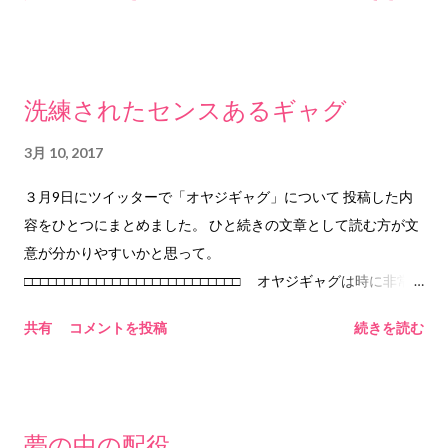
す それは今も 覆われた暗闇の中の時間を ただゆっくりと ただ
とができます。 理性のタガがはずれる、ということは、理性
ゆっくりと流れる どこに向うでもなく いつかどこかに 現れる
によるしめつけや枠組みがなくなる、ということです。理性に
その日まで 2017.3.11 him&any ©2017 him&any
しめつけられているのは本能ですね。本能が自由に振る舞うこ
とができる、という意味になります。 本能が自由に振る舞う
洗練されたセンスあるギャグ
ということは、つまり、自然、ということでしょうか。いわゆ
る社会的規範や常識的行動、あるいは公序良俗といったものに
3月 10, 2017
とらわれない、ということになります。 「あいつはタガがはず
３月9日にツイッターで「オヤジギャグ」について 投稿した内
れちゃったんだよ」なんて言うときは、何かの原因があって、
容をひとつにまとめました。 ひと続きの文章として読む方が文
振る舞いに良識を感じられなくなる、という意味になります。
意が分かりやすいかと思って。
でも、人間の「自然」って、本能が自由に振る舞うだけでは
□□□□□□□□□□□□□□□□□□□□□□□□□□□ オヤジギャグは時に非常
ない気がします。本能もあり、理性もあるというのが現在の人
に大切なものだと思います。もちろん、日常的に不快思われて
間の脳の構造であるなら、どちらも有効に機能できている状態
共有
コメントを投稿
続きを読む
いる方もいらっしゃることも認識しています。 例えば、誰か
が、自然、なのかもしれません。 ◆ハメをはずす 漢字だ
に何かを言って欲しい場面があります。でも、誰が何を言って
と、羽目を外す、と書くようです。ただ、もともとは「馬銜」
も火種になりそうな、そんな場面です。そのような時にオヤジ
と書いたようです。「馬銜」というのは、馬の口に噛ませて馬
ギャグのセンスが問われることになります。 どちらの味方も
の動きを制御するものだそうです。「馬銜」は「ハミ」とも
夢の中の配役