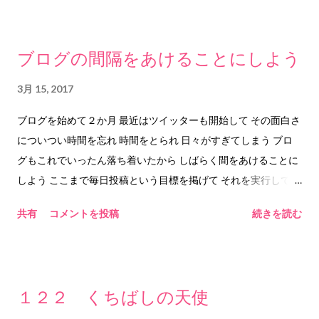
2017.3.18 him&any ©2017 him&any
ブログの間隔をあけることにしよう
3月 15, 2017
ブログを始めて２か月 最近はツイッターも開始して その面白さ
についつい時間を忘れ 時間をとられ 日々がすぎてしまう ブロ
グもこれでいったん落ち着いたから しばらく間をあけることに
しよう ここまで毎日投稿という目標を掲げて それを実行して
そしてその大変さも知り 面白さも知り でもそれで本来の目的を
共有
コメントを投稿
続きを読む
忘れてしまっては 本末転倒 なので しばらく間をあけることに
しよう 毎日ではなく３日おきとか ５日おきとか １０日とか
２０日とか どのくらいがいいのかよくわからないけど アウトプ
ットだけではなく インプットにも時間をとろう 読みたい本が山
１２２ くちばしの天使
積みになっている 作りたい曲が山積みになっている ブログに書