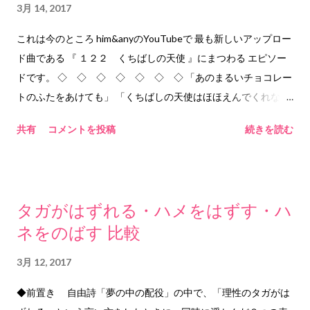
きたい記事ネタも山積みになっている 限られた時間で どの山か
3月 14, 2017
ら崩していくか それが人生の時間の使い方のひとつかもしれな
これは今のところ him&anyのYouTubeで 最も新しいアップロー
い 2017.3.15 him&any ©2017 him&any
ド曲である 『 １２２ くちばしの天使 』にまつわる エピソー
ドです。 ◇ ◇ ◇ ◇ ◇ ◇ ◇ 「あのまるいチョコレー
トのふたをあけても」 「くちばしの天使はほほえんでくれない
から」 という歌詞があります。 「くちばしの天使」は簡単には
共有
コメントを投稿
続きを読む
姿を見せてくれません。 大人になったからといって ３コ、５コ
とまとめ買いしてみても 微笑んではくれません。 そんな毎日を
過ごしていたある日 ふと気がつきました。 自分のための努力を
していても くちばしの天使には届かないのだ、と。 ◇ ◇
タガがはずれる・ハメをはずす・ハ
◇ ◇ ◇ ◇ ◇ それは、これ以上なく頑張った日、 へとへ
ネをのばす 比較
とになって、たどり着いたコンビニエンスストアで 何の気もな
く、手に取った「あのまるいチョコレート」 フタをあけたら、
3月 12, 2017
くちばしの天使が微笑んでいました。 シルバーのオーラをまと
った天使でした。 その日、頑張ったのは、自分のためじゃなく
◆前置き 自由詩「夢の中の配役」の中で、「理性のタガがは
自分を信頼して任せてくれた人のため。 売上も利益も忘れて心