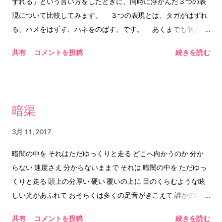
ずれる」という言い方をしたときに、同時に浮かんだ３つの表
を使い果たした日。 くちばしの天使は、ふとあらわれて、微笑
現について比較してみます。 ３つの表現とは、タガがはずれ
んでくれました。 ◇ ◇ ◇ ◇ ◇ ◇ ◇ そしてまた別の
る、ハメをはずす、ハネをのばす、です。 あくまでも個人の
日。 そうならないように事前にできることを すべてやって、や
感想です。語源の検証や、用例の正確さを保証する内容ではあ
共有
コメントを投稿
続きを読む
りつくして、挑んだはずだったのに クレームもあり、アクシデ
りません。あくまでも個人の感想ですので、例えばテストで、
ントもあり、 疲労にくたびれた心と足をひきずって。 クレーム
この３つの表現について意見を述べよ、という問題が出て、こ
の対処を終えて。 それでも、まだ消えないクレームもあって。
のブログを参考に答案を書いて、不正解だったとしても、責任
日の暮れた暗い国道沿い。 ヘッドライトがやけに眩しくて。 高
は負えません。先生に、him&anyのブログにそう書いてあった
暗渠
架の上を走る電車は帰宅する人で満員で。 夜空の中を走る暖か
のに、と言ってもおそらく効果はありません。むしろ逆効果か
い光のマフラーに見えた、 冬の夜。 もう。これでおしまいでも
もしれません。ご注意ください。 ◆タガがはずれる 漢字だ
3月 11, 2017
いいか。 と思った夜。 手に取った「まるいチョコレート」には
と、箍が外れる、と書くようです。こんな漢字だとは知りませ
「くちばしの天使」がいました。 ゴールドの光をまとった「く
暗闇の中を それはただゆっくりと走る どこへ向かうのか 分か
んでした。日本語を勉強中の皆さん、この漢字を知らなくて
ちばしの天使」がいました。 微笑んでくれました。 その瞬間、
らない 速度さえ 分からないままで それは 暗闇の中を ただゆっ
も、少なくとも数十年は問題なく日本で生活できることが今こ
体から力が抜けました。 たぶん、これで、間違ってはいなかっ
くりと走る 頭上の分厚い 硬い 覆いの上に 目のくらむような眩
こで証明されたので、ご安心ください。 意味は、しめつけや
たんだと。 今日の疲労は、今日の努力は、 たぶん、だれかのた
しい光があふれて おそらくは多くの足音がきこえて 誰かの笑い
枠組みがなくなることのようです。ひつじ牧場の、囲いの柵が
めになっていたんだよ、って 教えてくれた気がしま...
声が聞こえる 輝く世界がある その想像は暗闇の中に 影を落と
なくなるようなイメージですね。ひつじ達はどこにでも行くこ
共有
コメントを投稿
続きを読む