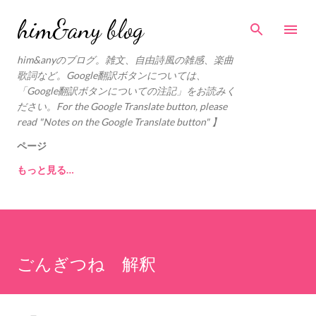
スキップしてメイン コンテンツに移動
him&any blog
him&anyのブログ。雑文、自由詩風の雑感、楽曲
歌詞など。Google翻訳ボタンについては、
「Google翻訳ボタンについての注記」をお読みく
ださい。For the Google Translate button, please
read "Notes on the Google Translate button" 】
ページ
もっと見る…
ごんぎつね 解釈