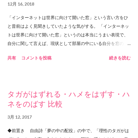
12月 16, 2018
までも続く土の中の暗闇と時々ぶつかる石ばかりだ。今もまた
石にぶつかって分岐して進んでいく。今いるのはあるいはこち
「インターネットは世界に向けて開いた窓」という言い方をひ
らの根かもしれない。あるいはあちらの根かもしれない。分岐
と昔前はよく見聞きしていたような気がする。 「インターネッ
して土の暗闇の中へ進んでいったのはもしかしたら自分ではな
トは世界に向けて開いた窓」というのは本当にうまい表現で、
いだろうか。深い深い土の暗闇の中で触れあった水に手を添え
自分に関して言えば、現状として部屋の中にいる自分を窓の外
てそっと抱きしめて溶けあう。 2018.12.18 him&any ©︎2018
にさらけ出しているだけであって、自分の「視野」は自分の部
共有
コメントを投稿
続きを読む
him&any
屋の窓枠サイズの大きさでしかなく、特に視野が世界規模に広
がったわけではない。 ツイッターのタイムラインはまさに自分
が作った窓で、フォローしている数によってその窓枠のサイズ
が変わる。本当はもっと、とてつもない大きさの「流れ」が外
タガがはずれる・ハメをはずす・ハ
にあるのだけど、自分がフォローすることで作り上げた窓枠の
ネをのばす 比較
中を流れる世界しか見えない。 もちろんインターネットやツイ
ッターやSNSがなければ知ることがなかった曲や絵や写真や文
3月 12, 2017
章や情報がたくさんあるから、それは(ほんの20年前には存在し
ていなかった状況であり)とても素晴らしいと思っているけれ
◆前置き 自由詩「夢の中の配役」の中で、「理性のタガがは