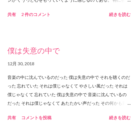
の最後のサビあたりのもっていくパワーはものすごい。 ASKA
共有
2 件のコメント
続きを読む
の独特の「ぅぅわぁぁぁああ」という感じの 歌声によるもって
いくパワーとストリングスが重なって 「もっていかれる」ので
ある。 ちなみにイントロがけっこう長くて 歌が始まるまで約1
分20秒。 これを長いと感じるかどうかであるが このイントロを
僕は失意の中で
ジックリ聴くことでASKAの歌いだしの第一声に すーっと入っ
ていくことができるのだと思う。 第一声の歌詞の内容的にもこ
12月 30, 2018
の長いイントロは意味を含む気がする。 なのでこのイントロは
音楽の中に沈んでいるのだった 僕は失意の中で それを聴くのだ
「必要」で「必然的」な長さなのだと思う。 これはたぶん「も
った 忘れていた それは僕じゃなくて やさしい風だった それは
のすごく長い小説」を読むときの気持ちに 近いかもしれない。
僕じゃなくて 忘れていた 僕は失意の中で 音楽に沈んでいるの
小説世界の内容の良し悪しはもちろんではあるが、 その「長い
だった それは僕じゃなくて あたたかい声だった その何かも届
小説」の場合は、「長さ」が重要なので、 その「長さ」を読者
かないところで 沈み込んで冷たく固まっている 魂だからこそ
として「通過」することで 目にすることができる世界があるの
共有
コメントを投稿
続きを読む
聴こえるのだった 僕は失意の中でいつもずっと それは僕じゃな
である（たぶん）。 歌詞の内容は恋愛の歌詞であると思う。 も
くて
しかしたら恋愛という設定を借りたもっと別の 意味があるのか
もしれないけどそれは私には分からない。 たぶん女性目線での