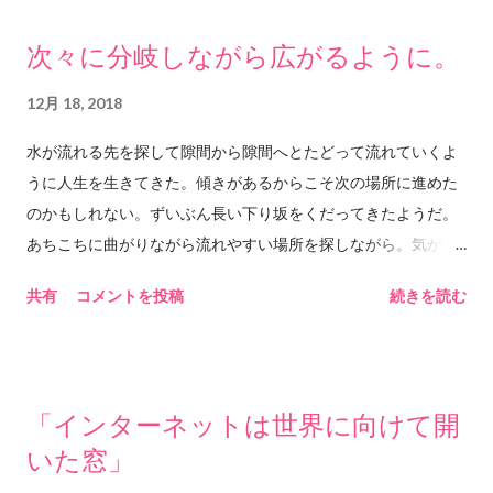
恋愛に関しての歌詞だと思うけれど それを女性が聴くと確かに
次々に分岐しながら広がるように。
そうだねと思うのだろうか。 あるいはもっとあっさりしている
よと思うのだろうか。 これだけ時間と心を費やして聴く曲であ
12月 18, 2018
るということは 夜にじっとり聴くのにとても良い曲なので、 忙
水が流れる先を探して隙間から隙間へとたどって流れていくよ
しい時にサクッとサビまで聴きたいような気持ちの時は あまり
うに人生を生きてきた。傾きがあるからこそ次の場所に進めた
セレクトされない曲である（私の中で）。 この曲は
のかもしれない。ずいぶん長い下り坂をくだってきたようだ。
「SCENE2」というアルバムに収録されている。 調べてみたら
あちこちに曲がりながら流れやすい場所を探しながら。気がつ
1991年。CHAGE&ASKAの「SEY YES」という曲が 爆発的にヒ
いたらこんな場所にいた。最初と今のつながりを辿ってもどこ
ットした年でもあるらしいので、 おそらくASKAのソロアルバ
共有
コメントを投稿
続きを読む
でどうやってここまでつながってきたのかわからない。でも植
ムの中では一般的な認知度も 高いかもしれない。 このアルバム
物の根が次々に分岐しながら広がるように時間は流れていく。
には他にもいい曲が多い。 私の人生においてもときどき「止ま
途中で硬い石にぶつかればそこでまた分岐して先へ先へと水の
った」期間があるように思う。 今はたぶんその中にいる気がす
ある場所を求めて進んでいく。その水がどこに送られているの
る。 ...
「インターネットは世界に向けて開
かも知らない。今ごろ地上では輝かしい太陽の光の下で花を咲
いた窓」
かせているのかもしれない。冷たい雪の下で春を待っているの
かもしれない。でもそんなことは知らない。今見えるのはどこ