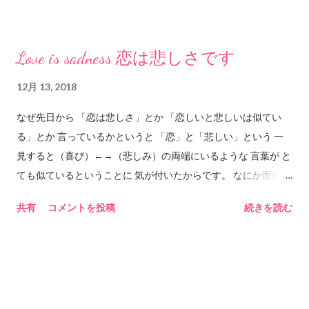
とができます。 理性のタガがはずれる、ということは、理性
によるしめつけや枠組みがなくなる、ということです。理性に
しめつけられているのは本能ですね。本能が自由に振る舞うこ
Love is sadness 恋は悲しさです
とができる、という意味になります。 本能が自由に振る舞う
ということは、つまり、自然、ということでしょうか。いわゆ
12月 13, 2018
る社会的規範や常識的行動、あるいは公序良俗といったものに
なぜ先日から 「恋は悲しさ」とか 「恋しいと悲しいは似てい
とらわれない、ということになります。 「あいつはタガがはず
る」とか 言っているかというと 「恋」と「悲しい」という 一
れちゃったんだよ」なんて言うときは、何かの原因があって、
見すると（喜び）←→（悲しみ）の両端にいるような 言葉が と
振る舞いに良識を感じられなくなる、という意味になります。
ても似ているということに 気が付いたからです。 なにか面白い
でも、人間の「自然」って、本能が自由に振る舞うだけでは
ものがあると 「ねぇ、聞いて聞いて」と言う子どものように 自
ない気がします。本能もあり、理性もあるというのが現在の人
共有
コメントを投稿
続きを読む
分の発見を伝えたいのです。 発見とはつまり おそらく「恋」は
間の脳の構造であるなら、どちらも有効に機能できている状態
「悲しみ」に含まれます。 ということです。 図で示すと ー
が、自然、なのかもしれません。 ◆ハメをはずす 漢字だ
ーーー悲しみーーーーーー ｜ ｜
と、羽目を外す、と書くようです。ただ、もともとは「馬銜」
｜ ｜ ｜ －－－恋ーーー
と書いたようです。「馬銜」というのは、馬の口に噛ませて馬
ーーー ｜ ｜ ｜ ｜
の動きを制御するものだそうです。「馬銜」は「ハミ」とも