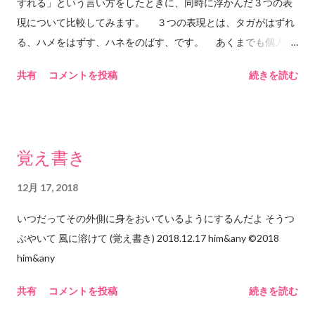
ど、自分で動いて色々なモノを見に行かなければ昔と比べて視
ずれる」という言い方をしたときに、同時に浮かんだ３つの表
野は広がってはいない。 しかも最近のwebサイトはYouTubeも
現について比較してみます。 ３つの表現とは、タガがはずれ
ツイッターも広告もその優秀さゆえに「興味がありそうなモ
る、ハメをはずす、ハネをのばす、です。 あくまでも個人の
ノ」を絞りこんでオススメしてくれるから、あえてそこを避け
感想です。語源の検証や、用例の正確さを保証する内容ではあ
共有
コメントを投稿
続きを読む
ていかないと「自分の興味」という小さなサイズの窓枠から覗
りません。あくまでも個人の感想ですので、例えばテストで、
いて見える「狭い世界」しか見えない。インターネットで世界
この３つの表現について意見を述べよ、という問題が出て、こ
は広がったようで、実は相変わらず閉じられている。自分の窓
のブログを参考に答案を書いて、不正解だったとしても、責任
枠、つまり自分の世界の中に閉じ込められている(これはインタ
は負えません。先生に、him&anyのブログにそう書いてあった
覚え書き
ーネットに限らず思考や認識が原因でもあると思うけれど)。 自
のに、と言ってもおそらく効果はありません。むしろ逆効果か
分が自覚的に窓枠サイズを広げていかないとインターネットの
もしれません。ご注意ください。 ◆タガがはずれる 漢字だ
12月 17, 2018
利点をほとんど享受できていないのではないだろうか。ツール
と、箍が外れる、と書くようです。こんな漢字だとは知りませ
の進歩に、それを「使う」はずの自分が追いついていけていな
いつだってその外側に身をおいているようにするんだよ そうつ
んでした。日本語を勉強中の皆さん、この漢字を知らなくて
い。「使う」ことができていない。むしろ使われている気さえ
ぶやいて 風に溶けて (覚え書き) 2018.12.17 him&any ©︎2018
も、少なくとも数十年は問題なく日本で生活できることが今こ
してくる。なんだかとてももったいない気がする。 2018.12.16
him&any
こで証明されたので、ご安心ください。 意味は、しめつけや
him&any ©︎2018 him&any
枠組みがなくなることのようです。ひつじ牧場の、囲いの柵が
共有
コメントを投稿
続きを読む
なくなるようなイメージですね。ひつじ達はどこにでも行くこ