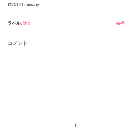
©︎2017 him&any
ラベル:
雑文
共有
コメント