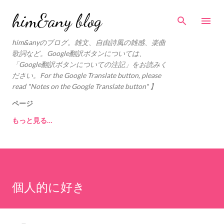
スキップしてメイン コンテンツに移動
him&any blog
him&anyのブログ。雑文、自由詩風の雑感、楽曲
歌詞など。Google翻訳ボタンについては、
「Google翻訳ボタンについての注記」をお読みく
ださい。For the Google Translate button, please
read "Notes on the Google Translate button" 】
ページ
もっと見る…
個人的に好き