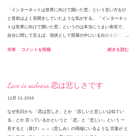
までも続く土の中の暗闇と時々ぶつかる石ばかりだ。今もまた
れちゃったんだよ」なんて言うときは、何かの原因があって、
石にぶつかって分岐して進んでいく。今いるのはあるいはこち
振る舞いに良識を感じられなくなる、という意味になります。
「インターネットは世界に向けて開いた窓」という言い方をひ
らの根かもしれない。あるいはあちらの根かもしれない。分岐
でも、人間の「自然」って、本能が自由に振る舞うだけでは
と昔前はよく見聞きしていたような気がする。 「インターネッ
して土の暗闇の中へ進んでいったのはもしかしたら自分ではな
ない気がします。本能もあり、理性もあるというのが現在の人
トは世界に向けて開いた窓」というのは本当にうまい表現で、
いだろうか。深い深い土の暗闇の中で触れあった水に手を添え
間の脳の構造であるなら、どちらも有効に機能できている状態
自分に関して言えば、現状として部屋の中にいる自分を窓の外
てそっと抱きしめて溶けあう。 2018.12.18 him&any ©︎2018
が、自然、なのかもしれません。 ◆ハメをはずす 漢字だ
にさらけ出しているだけであって、自分の「視野」は自分の部
共有
コメントを投稿
続きを読む
him&any
と、羽目を外す、と書くようです。ただ、もともとは「馬銜」
屋の窓枠サイズの大きさでしかなく、特に視野が世界規模に広
と書いたようです。「馬銜」というのは、馬の口に噛ませて馬
がったわけではない。 ツイッターのタイムラインはまさに自分
の動きを制御するものだそうです。「馬銜」は「ハミ」とも
が作った窓で、フォローしている数によってその窓枠のサイズ
「ハメ」とも読むそうです。そこから、「羽目」の漢字をあ...
が変わる。本当はもっと、とてつもない大きさの「流れ」が外
Love is sadness 恋は悲しさです
にあるのだけど、自分がフォローすることで作り上げた窓枠の
中を流れる世界しか見えない。 もちろんインターネットやツイ
12月 13, 2018
ッターやSNSがなければ知ることがなかった曲や絵や写真や文
なぜ先日から 「恋は悲しさ」とか 「恋しいと悲しいは似てい
章や情報がたくさんあるから、それは(ほんの20年前には存在し
る」とか 言っているかというと 「恋」と「悲しい」という 一
ていなかった状況であり)とても素晴らしいと思っているけれ
見すると（喜び）←→（悲しみ）の両端にいるような 言葉が と
ど、自分で動いて色々なモノを見に行かなければ昔と比べて視