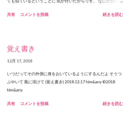
ても似ているということに 気が付いたからです。 なにか面白い
野は広がってはいない。 しかも最近のwebサイトはYouTubeも
ものがあると 「ねぇ、聞いて聞いて」と言う子どものように 自
ツイッターも広告もその優秀さゆえに「興味がありそうなモ
共有
コメントを投稿
続きを読む
分の発見を伝えたいのです。 発見とはつまり おそらく「恋」は
ノ」を絞りこんでオススメしてくれるから、あえてそこを避け
「悲しみ」に含まれます。 ということです。 図で示すと ー
ていかないと「自分の興味」という小さなサイズの窓枠から覗
ーーー悲しみーーーーーー ｜ ｜
いて見える「狭い世界」しか見えない。インターネットで世界
｜ ｜ ｜ －－－恋ーーー
は広がったようで、実は相変わらず閉じられている。自分の窓
覚え書き
ーーー ｜ ｜ ｜ ｜
枠、つまり自分の世界の中に閉じ込められている(これはインタ
｜ ｜ ｜ －－－－－－－－－－
ーネットに限らず思考や認識が原因でもあると思うけれど)。 自
12月 17, 2018
ーーーーーーーーーーーーーー｜ こんな感じかと 思います。
分が自覚的に窓枠サイズを広げていかないとインターネットの
いつだってその外側に身をおいているようにするんだよ そうつ
多少はみだしているのは、 やはり「悲しみの中におさまらない
利点をほとんど享受できていないのではないだろうか。ツール
ぶやいて 風に溶けて (覚え書き) 2018.12.17 him&any ©︎2018
恋」も あるのではないかという …保険です。 「恋」というのは
の進歩に、それを「使う」はずの自分が追いついていけていな
him&any
「遠く手に届いていないものへのあこがれ」 だと思います。 だ
い。「使う」ことができていない。むしろ使われている気さえ
から「愛」とは違うと思います。 「恋人同士」 として手をつな
してくる。なんだかとてももったいない気がする。 2018.12.16
共有
コメントを投稿
続きを読む
いでいても 「その手はいつ離れてしまうかもしれない」 「あな
him&any ©︎2018 him&any
たは違うことを思っているかもしれない」 という「距離感」が
ありますよね。 たぶん。 だから「恋」だと思うのです。 「も