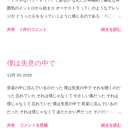
囲気のイントロから始まり オーケストラ（？）のようなアレン
ジが ぐうっと心をもっていくように感じるのである。 特に後半
の最後のサビあたりのもっていくパワーはものすごい。 ASKA
共有
2 件のコメント
続きを読む
の独特の「ぅぅわぁぁぁああ」という感じの 歌声によるもって
いくパワーとストリングスが重なって 「もっていかれる」ので
ある。 ちなみにイントロがけっこう長くて 歌が始まるまで約1
分20秒。 これを長いと感じるかどうかであるが このイントロを
僕は失意の中で
ジックリ聴くことでASKAの歌いだしの第一声に すーっと入っ
ていくことができるのだと思う。 第一声の歌詞の内容的にもこ
12月 30, 2018
の長いイントロは意味を含む気がする。 なのでこのイントロは
音楽の中に沈んでいるのだった 僕は失意の中で それを聴くのだ
「必要」で「必然的」な長さなのだと思う。 これはたぶん「も
った 忘れていた それは僕じゃなくて やさしい風だった それは
のすごく長い小説」を読むときの気持ちに 近いかもしれない。
僕じゃなくて 忘れていた 僕は失意の中で 音楽に沈んでいるの
小説世界の内容の良し悪しはもちろんではあるが、 その「長い
だった それは僕じゃなくて あたたかい声だった その何かも届
小説」の場合は、「長さ」が重要なので、 その「長さ」を読者
かないところで 沈み込んで冷たく固まっている 魂だからこそ
として「通過」することで 目にすることができる世界があるの
共有
コメントを投稿
続きを読む
聴こえるのだった 僕は失意の中でいつもずっと それは僕じゃな
である（たぶん）。 歌詞の内容は恋愛の歌詞であると思う。 も