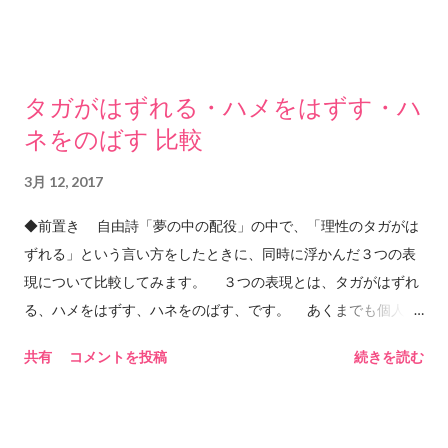
くて
しかしたら恋愛という設定を借りたもっと別の 意味があるのか
もしれないけどそれは私には分からない。 たぶん女性目線での
恋愛に関しての歌詞だと思うけれど それを女性が聴くと確かに
タガがはずれる・ハメをはずす・ハ
そうだねと思うのだろうか。 あるいはもっとあっさりしている
ネをのばす 比較
よと思うのだろうか。 これだけ時間と心を費やして聴く曲であ
るということは 夜にじっとり聴くのにとても良い曲なので、 忙
3月 12, 2017
しい時にサクッとサビまで聴きたいような気持ちの時は あまり
セレクトされない曲である（私の中で）。 この曲は
◆前置き 自由詩「夢の中の配役」の中で、「理性のタガがは
「SCENE2」というアルバムに収録されている。 調べてみたら
ずれる」という言い方をしたときに、同時に浮かんだ３つの表
1991年。CHAGE&ASKAの「SEY YES」という曲が 爆発的にヒ
現について比較してみます。 ３つの表現とは、タガがはずれ
ットした年でもあるらしいので、 おそらくASKAのソロアルバ
る、ハメをはずす、ハネをのばす、です。 あくまでも個人の
ムの中では一般的な認知度も 高いかもしれない。 このアルバム
感想です。語源の検証や、用例の正確さを保証する内容ではあ
共有
コメントを投稿
続きを読む
には他にもいい曲が多い。 私の人生においてもときどき「止ま
りません。あくまでも個人の感想ですので、例えばテストで、
った」期間があるように思う。 今はたぶんその中にいる気がす
この３つの表現について意見を述べよ、という問題が出て、こ
る。 ...
のブログを参考に答案を書いて、不正解だったとしても、責任