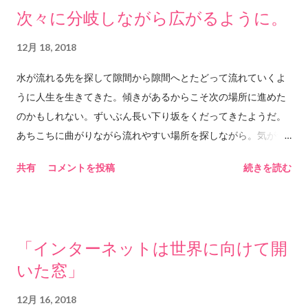
は負えません。先生に、him&anyのブログにそう書いてあった
次々に分岐しながら広がるように。
のに、と言ってもおそらく効果はありません。むしろ逆効果か
もしれません。ご注意ください。 ◆タガがはずれる 漢字だ
12月 18, 2018
と、箍が外れる、と書くようです。こんな漢字だとは知りませ
水が流れる先を探して隙間から隙間へとたどって流れていくよ
んでした。日本語を勉強中の皆さん、この漢字を知らなくて
うに人生を生きてきた。傾きがあるからこそ次の場所に進めた
も、少なくとも数十年は問題なく日本で生活できることが今こ
のかもしれない。ずいぶん長い下り坂をくだってきたようだ。
こで証明されたので、ご安心ください。 意味は、しめつけや
あちこちに曲がりながら流れやすい場所を探しながら。気がつ
枠組みがなくなることのようです。ひつじ牧場の、囲いの柵が
いたらこんな場所にいた。最初と今のつながりを辿ってもどこ
なくなるようなイメージですね。ひつじ達はどこにでも行くこ
共有
コメントを投稿
続きを読む
でどうやってここまでつながってきたのかわからない。でも植
とができます。 理性のタガがはずれる、ということは、理性
物の根が次々に分岐しながら広がるように時間は流れていく。
によるしめつけや枠組みがなくなる、ということです。理性に
途中で硬い石にぶつかればそこでまた分岐して先へ先へと水の
しめつけられているのは本能ですね。本能が自由に振る舞うこ
ある場所を求めて進んでいく。その水がどこに送られているの
とができる、という意味になります。 本能が自由に振る舞う
「インターネットは世界に向けて開
かも知らない。今ごろ地上では輝かしい太陽の光の下で花を咲
ということは、つまり、自然、ということでしょうか。いわゆ
いた窓」
かせているのかもしれない。冷たい雪の下で春を待っているの
る社会的規範や常識的行動、あるいは公序良俗といったものに
かもしれない。でもそんなことは知らない。今見えるのはどこ
とらわれない、ということになります。 「あいつはタガがはず
12月 16, 2018