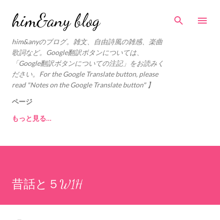
スキップしてメイン コンテンツに移動
him&any blog
him&anyのブログ。雑文、自由詩風の雑感、楽曲
歌詞など。Google翻訳ボタンについては、
「Google翻訳ボタンについての注記」をお読みく
ださい。For the Google Translate button, please
read "Notes on the Google Translate button" 】
ページ
もっと見る…
昔話と５W1H