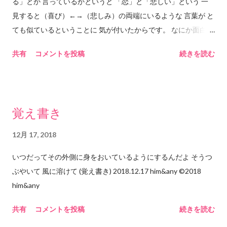
い。「使う」ことができていない。むしろ使われている気さえ
る」とか 言っているかというと 「恋」と「悲しい」という 一
も、少なくとも数十年は問題なく日本で生活できることが今こ
してくる。なんだかとてももったいない気がする。 2018.12.16
見すると（喜び）←→（悲しみ）の両端にいるような 言葉が と
こで証明されたので、ご安心ください。 意味は、しめつけや
him&any ©︎2018 him&any
ても似ているということに 気が付いたからです。 なにか面白い
枠組みがなくなることのようです。ひつじ牧場の、囲いの柵が
ものがあると 「ねぇ、聞いて聞いて」と言う子どものように 自
なくなるようなイメージですね。ひつじ達はどこにでも行くこ
共有
コメントを投稿
続きを読む
分の発見を伝えたいのです。 発見とはつまり おそらく「恋」は
とができます。 理性のタガがはずれる、ということは、理性
「悲しみ」に含まれます。 ということです。 図で示すと ー
によるしめつけや枠組みがなくなる、ということです。理性に
ーーー悲しみーーーーーー ｜ ｜
しめつけられているのは本能ですね。本能が自由に振る舞うこ
｜ ｜ ｜ －－－恋ーーー
とができる、という意味になります。 本能が自由に振る舞う
覚え書き
ーーー ｜ ｜ ｜ ｜
ということは、つまり、自然、ということでしょうか。いわゆ
｜ ｜ ｜ －－－－－－－－－－
る社会的規範や常識的行動、あるいは公序良俗といったものに
12月 17, 2018
ーーーーーーーーーーーーーー｜ こんな感じかと 思います。
とらわれない、ということになります。 「あいつはタガがはず
いつだってその外側に身をおいているようにするんだよ そうつ
多少はみだしているのは、 やはり「悲しみの中におさまらない
れちゃったんだよ」なんて言うときは、何かの原因があって、
ぶやいて 風に溶けて (覚え書き) 2018.12.17 him&any ©︎2018
恋」も あるのではないかという …保険です。 「恋」というのは
振る舞いに良識を感じられなくなる、という意味になります。
him&any
「遠く手に届いていないものへのあこがれ」 だと思います。 だ
でも、人間の「自然」って、本能が自由に振る舞うだけでは
から「愛」とは違うと思います。 「恋人同士」 として手をつな
ない気がします。本能もあり、理性もあるというのが現在の人
共有
コメントを投稿
続きを読む
いでいても 「その手はいつ離れてしまうかもしれない」 「あな
間の脳の構造であるなら、どちらも有効に機能できている状態