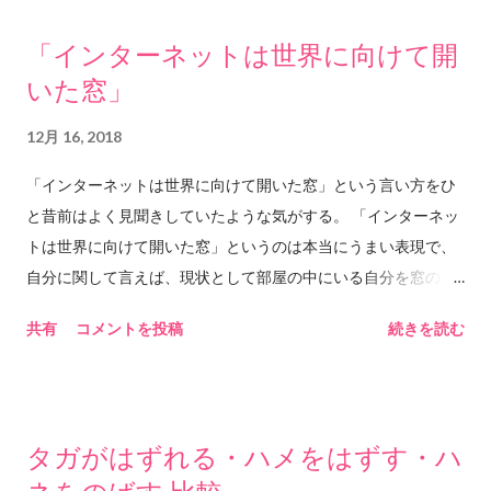
ある場所を求めて進んでいく。その水がどこに送られているの
る。 ...
「インターネットは世界に向けて開
かも知らない。今ごろ地上では輝かしい太陽の光の下で花を咲
いた窓」
かせているのかもしれない。冷たい雪の下で春を待っているの
かもしれない。でもそんなことは知らない。今見えるのはどこ
12月 16, 2018
までも続く土の中の暗闇と時々ぶつかる石ばかりだ。今もまた
石にぶつかって分岐して進んでいく。今いるのはあるいはこち
「インターネットは世界に向けて開いた窓」という言い方をひ
らの根かもしれない。あるいはあちらの根かもしれない。分岐
と昔前はよく見聞きしていたような気がする。 「インターネッ
して土の暗闇の中へ進んでいったのはもしかしたら自分ではな
トは世界に向けて開いた窓」というのは本当にうまい表現で、
いだろうか。深い深い土の暗闇の中で触れあった水に手を添え
自分に関して言えば、現状として部屋の中にいる自分を窓の外
てそっと抱きしめて溶けあう。 2018.12.18 him&any ©︎2018
にさらけ出しているだけであって、自分の「視野」は自分の部
共有
コメントを投稿
続きを読む
him&any
屋の窓枠サイズの大きさでしかなく、特に視野が世界規模に広
がったわけではない。 ツイッターのタイムラインはまさに自分
が作った窓で、フォローしている数によってその窓枠のサイズ
が変わる。本当はもっと、とてつもない大きさの「流れ」が外
タガがはずれる・ハメをはずす・ハ
にあるのだけど、自分がフォローすることで作り上げた窓枠の