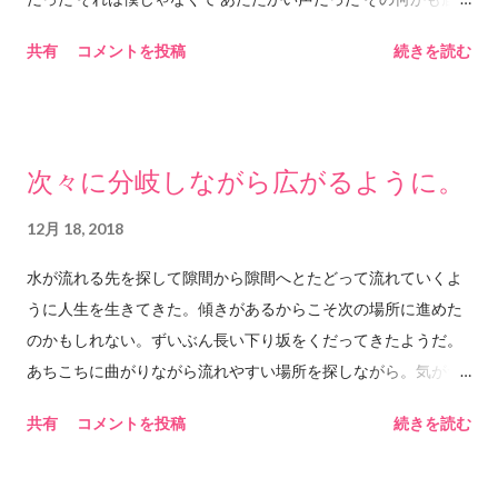
かないところで 沈み込んで冷たく固まっている 魂だからこそ
として「通過」することで 目にすることができる世界があるの
共有
コメントを投稿
続きを読む
聴こえるのだった 僕は失意の中でいつもずっと それは僕じゃな
である（たぶん）。 歌詞の内容は恋愛の歌詞であると思う。 も
くて
しかしたら恋愛という設定を借りたもっと別の 意味があるのか
もしれないけどそれは私には分からない。 たぶん女性目線での
恋愛に関しての歌詞だと思うけれど それを女性が聴くと確かに
次々に分岐しながら広がるように。
そうだねと思うのだろうか。 あるいはもっとあっさりしている
よと思うのだろうか。 これだけ時間と心を費やして聴く曲であ
12月 18, 2018
るということは 夜にじっとり聴くのにとても良い曲なので、 忙
水が流れる先を探して隙間から隙間へとたどって流れていくよ
しい時にサクッとサビまで聴きたいような気持ちの時は あまり
うに人生を生きてきた。傾きがあるからこそ次の場所に進めた
セレクトされない曲である（私の中で）。 この曲は
のかもしれない。ずいぶん長い下り坂をくだってきたようだ。
「SCENE2」というアルバムに収録されている。 調べてみたら
あちこちに曲がりながら流れやすい場所を探しながら。気がつ
1991年。CHAGE&ASKAの「SEY YES」という曲が 爆発的にヒ
いたらこんな場所にいた。最初と今のつながりを辿ってもどこ
ットした年でもあるらしいので、 おそらくASKAのソロアルバ
共有
コメントを投稿
続きを読む
でどうやってここまでつながってきたのかわからない。でも植
ムの中では一般的な認知度も 高いかもしれない。 このアルバム
物の根が次々に分岐しながら広がるように時間は流れていく。
には他にもいい曲が多い。 私の人生においてもときどき「止ま
途中で硬い石にぶつかればそこでまた分岐して先へ先へと水の
った」期間があるように思う。 今はたぶんその中にいる気がす