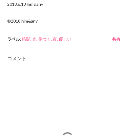
2018.6.13 him&any
©︎2018 him&any
ラベル:
暗闇
光
傷つく
夜
優しい
共有
コメント