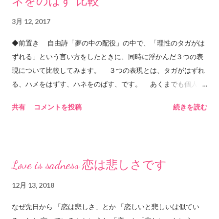
ネをのばす 比較
中を流れる世界しか見えない。 もちろんインターネットやツイ
ッターやSNSがなければ知ることがなかった曲や絵や写真や文
3月 12, 2017
章や情報がたくさんあるから、それは(ほんの20年前には存在し
ていなかった状況であり)とても素晴らしいと思っているけれ
◆前置き 自由詩「夢の中の配役」の中で、「理性のタガがは
ど、自分で動いて色々なモノを見に行かなければ昔と比べて視
ずれる」という言い方をしたときに、同時に浮かんだ３つの表
野は広がってはいない。 しかも最近のwebサイトはYouTubeも
現について比較してみます。 ３つの表現とは、タガがはずれ
ツイッターも広告もその優秀さゆえに「興味がありそうなモ
る、ハメをはずす、ハネをのばす、です。 あくまでも個人の
ノ」を絞りこんでオススメしてくれるから、あえてそこを避け
感想です。語源の検証や、用例の正確さを保証する内容ではあ
共有
コメントを投稿
続きを読む
ていかないと「自分の興味」という小さなサイズの窓枠から覗
りません。あくまでも個人の感想ですので、例えばテストで、
いて見える「狭い世界」しか見えない。インターネットで世界
この３つの表現について意見を述べよ、という問題が出て、こ
は広がったようで、実は相変わらず閉じられている。自分の窓
のブログを参考に答案を書いて、不正解だったとしても、責任
枠、つまり自分の世界の中に閉じ込められている(これはインタ
は負えません。先生に、him&anyのブログにそう書いてあった
Love is sadness 恋は悲しさです
ーネットに限らず思考や認識が原因でもあると思うけれど)。 自
のに、と言ってもおそらく効果はありません。むしろ逆効果か
分が自覚的に窓枠サイズを広げていかないとインターネットの
もしれません。ご注意ください。 ◆タガがはずれる 漢字だ
12月 13, 2018
利点をほとんど享受できていないのではないだろうか。ツール
と、箍が外れる、と書くようです。こんな漢字だとは知りませ
の進歩に、それを「使う」はずの自分が追いついていけていな
なぜ先日から 「恋は悲しさ」とか 「恋しいと悲しいは似てい
んでした。日本語を勉強中の皆さん、この漢字を知らなくて