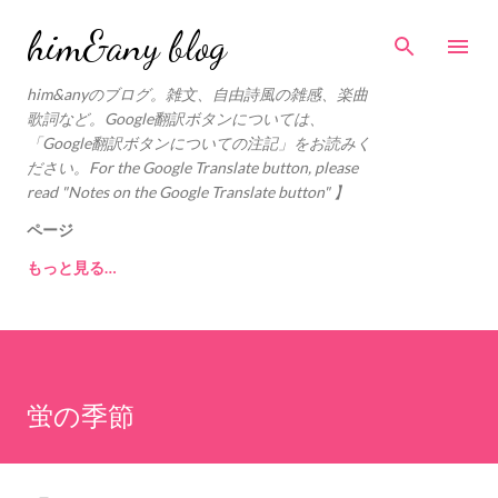
スキップしてメイン コンテンツに移動
him&any blog
him&anyのブログ。雑文、自由詩風の雑感、楽曲
歌詞など。Google翻訳ボタンについては、
「Google翻訳ボタンについての注記」をお読みく
ださい。For the Google Translate button, please
read "Notes on the Google Translate button" 】
ページ
もっと見る…
蛍の季節