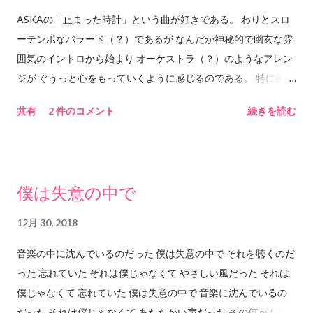
ASKAの「止まった時計」という曲が好きである。 わりとスロ
ーテンポなバラード（？）であるが なんだか神秘的で幽玄な雰
囲気のイントロから始まり オーケストラ（？）のようなアレン
ジが ぐうっと心をもっていくように感じるのである。 特に後半
の最後のサビあたりのもっていくパワーはものすごい。 ASKA
共有
2 件のコメント
続きを読む
の独特の「ぅぅわぁぁぁああ」という感じの 歌声によるもって
いくパワーとストリングスが重なって 「もっていかれる」ので
ある。 ちなみにイントロがけっこう長くて 歌が始まるまで約1
分20秒。 これを長いと感じるかどうかであるが このイントロを
僕は失意の中で
ジックリ聴くことでASKAの歌いだしの第一声に すーっと入っ
ていくことができるのだと思う。 第一声の歌詞の内容的にもこ
12月 30, 2018
の長いイントロは意味を含む気がする。 なのでこのイントロは
音楽の中に沈んでいるのだった 僕は失意の中で それを聴くのだ
「必要」で「必然的」な長さなのだと思う。 これはたぶん「も
った 忘れていた それは僕じゃなくて やさしい風だった それは
のすごく長い小説」を読むときの気持ちに 近いかもしれない。
僕じゃなくて 忘れていた 僕は失意の中で 音楽に沈んでいるの
小説世界の内容の良し悪しはもちろんではあるが、 その「長い
だった それは僕じゃなくて あたたかい声だった その何かも届
小説」の場合は、「長さ」が重要なので、 その「長さ」を読者