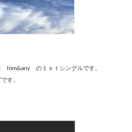
him&any の１ｓｔシングルです。
プです。