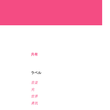
共有
ラベル
音楽
光
世界
勇気