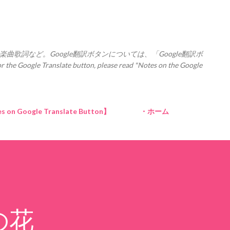
スキップしてメイン コンテンツに移動
楽曲歌詞など。Google翻訳ボタンについては、「Google翻訳ボ
Translate button, please read "Notes on the Google
Google Translate Button】
・ホーム
の花