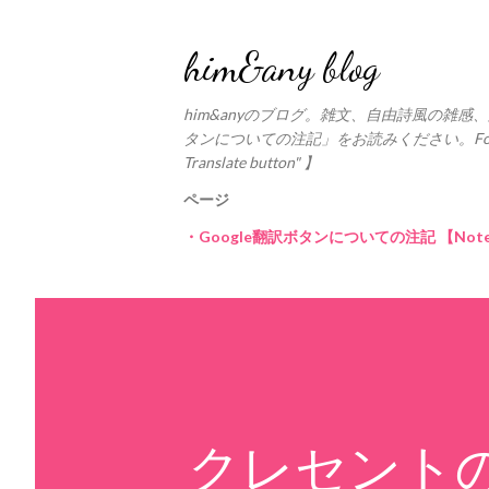
him&any blog
him&anyのブログ。雑文、自由詩風の雑感、
タンについての注記」をお読みください。For the Google 
Translate button" 】
ページ
・Google翻訳ボタンについての注記 【Notes on 
クレセント