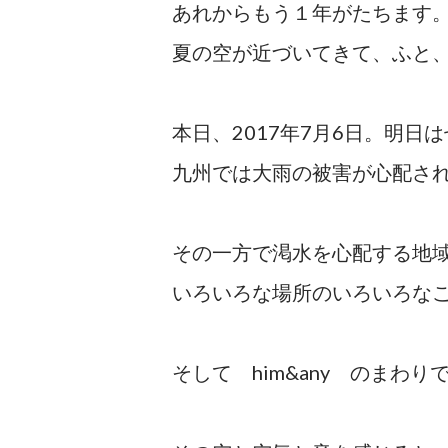
あれからもう１年がたちます
夏の空が近づいてきて、ふと
本日、2017年7月6日。明日
九州では大雨の被害が心配さ
その一方で渇水を心配する地
いろいろな場所のいろいろな
そして him&any のまわ