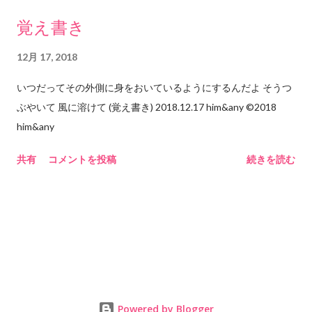
「ハメ」とも読むそうです。そこから、「羽目」の漢字をあ...
｜ ｜ ｜ －－－恋ーーー
は広がったようで、実は相変わらず閉じられている。自分の窓
覚え書き
ーーー ｜ ｜ ｜ ｜
枠、つまり自分の世界の中に閉じ込められている(これはインタ
｜ ｜ ｜ －－－－－－－－－－
ーネットに限らず思考や認識が原因でもあると思うけれど)。 自
12月 17, 2018
ーーーーーーーーーーーーーー｜ こんな感じかと 思います。
分が自覚的に窓枠サイズを広げていかないとインターネットの
いつだってその外側に身をおいているようにするんだよ そうつ
多少はみだしているのは、 やはり「悲しみの中におさまらない
利点をほとんど享受できていないのではないだろうか。ツール
ぶやいて 風に溶けて (覚え書き) 2018.12.17 him&any ©︎2018
恋」も あるのではないかという …保険です。 「恋」というのは
の進歩に、それを「使う」はずの自分が追いついていけていな
him&any
「遠く手に届いていないものへのあこがれ」 だと思います。 だ
い。「使う」ことができていない。むしろ使われている気さえ
から「愛」とは違うと思います。 「恋人同士」 として手をつな
してくる。なんだかとてももったいない気がする。 2018.12.16
共有
コメントを投稿
続きを読む
いでいても 「その手はいつ離れてしまうかもしれない」 「あな
him&any ©︎2018 him&any
たは違うことを思っているかもしれない」 という「距離感」が
ありますよね。 たぶん。 だから「恋」だと思うのです。 「も
う夫婦を１０年もやってますよー」 というふたりは 「距離感も
含めて相手と自分の場所ができている」から 「手に届かないも
の」ではなくて「愛情」が 生まれているのではないかと思いま
す。 ぜんぶ想像ですが。 ということで「恋は悲しみの一部であ
る」という発見をもとに 「恋は悲しさです」「Love is
Powered by Blogger