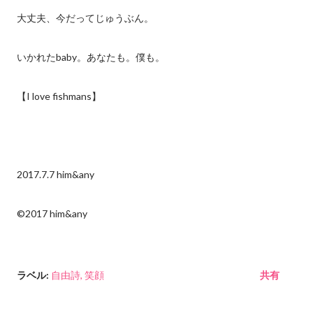
大丈夫、今だってじゅうぶん。
いかれたbaby。あなたも。僕も。
【I love fishmans】
2017.7.7 him&any
©2017 him&any
ラベル:
自由詩
笑顔
共有