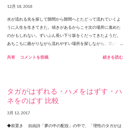
よと思うのだろうか。 これだけ時間と心を費やして聴く曲であ
12月 18, 2018
るということは 夜にじっとり聴くのにとても良い曲なので、 忙
水が流れる先を探して隙間から隙間へとたどって流れていくよ
しい時にサクッとサビまで聴きたいような気持ちの時は あまり
うに人生を生きてきた。傾きがあるからこそ次の場所に進めた
セレクトされない曲である（私の中で）。 この曲は
のかもしれない。ずいぶん長い下り坂をくだってきたようだ。
「SCENE2」というアルバムに収録されている。 調べてみたら
あちこちに曲がりながら流れやすい場所を探しながら。気がつ
1991年。CHAGE&ASKAの「SEY YES」という曲が 爆発的にヒ
いたらこんな場所にいた。最初と今のつながりを辿ってもどこ
ットした年でもあるらしいので、 おそらくASKAのソロアルバ
共有
コメントを投稿
続きを読む
でどうやってここまでつながってきたのかわからない。でも植
ムの中では一般的な認知度も 高いかもしれない。 このアルバム
物の根が次々に分岐しながら広がるように時間は流れていく。
には他にもいい曲が多い。 私の人生においてもときどき「止ま
途中で硬い石にぶつかればそこでまた分岐して先へ先へと水の
った」期間があるように思う。 今はたぶんその中にいる気がす
ある場所を求めて進んでいく。その水がどこに送られているの
る。 ...
タガがはずれる・ハメをはずす・ハ
かも知らない。今ごろ地上では輝かしい太陽の光の下で花を咲
ネをのばす 比較
かせているのかもしれない。冷たい雪の下で春を待っているの
かもしれない。でもそんなことは知らない。今見えるのはどこ
3月 12, 2017
までも続く土の中の暗闇と時々ぶつかる石ばかりだ。今もまた
石にぶつかって分岐して進んでいく。今いるのはあるいはこち
◆前置き 自由詩「夢の中の配役」の中で、「理性のタガがは