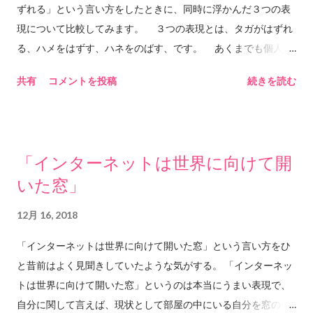
らの根かもしれない。あるいはあちらの根かもしれない。分岐
ずれる」という言い方をしたときに、同時に浮かんだ３つの表
して土の暗闇の中へ進んでいったのはもしかしたら自分ではな
現について比較してみます。 ３つの表現とは、タガがはずれ
いだろうか。深い深い土の暗闇の中で触れあった水に手を添え
る、ハメをはずす、ハネをのばす、です。 あくまでも個人の
てそっと抱きしめて溶けあう。 2018.12.18 him&any ©︎2018
感想です。語源の検証や、用例の正確さを保証する内容ではあ
共有
コメントを投稿
続きを読む
him&any
りません。あくまでも個人の感想ですので、例えばテストで、
この３つの表現について意見を述べよ、という問題が出て、こ
のブログを参考に答案を書いて、不正解だったとしても、責任
は負えません。先生に、him&anyのブログにそう書いてあった
「インターネットは世界に向けて開
のに、と言ってもおそらく効果はありません。むしろ逆効果か
いた窓」
もしれません。ご注意ください。 ◆タガがはずれる 漢字だ
と、箍が外れる、と書くようです。こんな漢字だとは知りませ
12月 16, 2018
んでした。日本語を勉強中の皆さん、この漢字を知らなくて
も、少なくとも数十年は問題なく日本で生活できることが今こ
「インターネットは世界に向けて開いた窓」という言い方をひ
こで証明されたので、ご安心ください。 意味は、しめつけや
と昔前はよく見聞きしていたような気がする。 「インターネッ
枠組みがなくなることのようです。ひつじ牧場の、囲いの柵が
トは世界に向けて開いた窓」というのは本当にうまい表現で、
なくなるようなイメージですね。ひつじ達はどこにでも行くこ
自分に関して言えば、現状として部屋の中にいる自分を窓の外