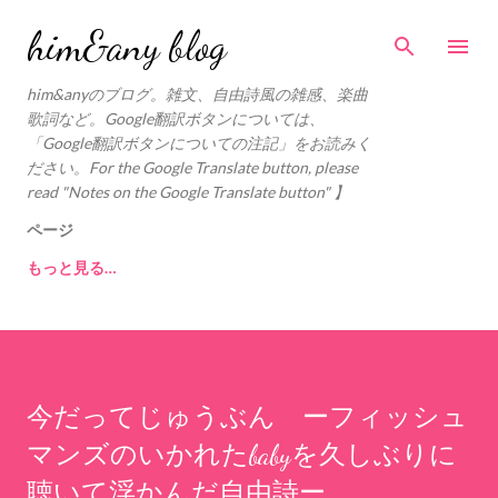
スキップしてメイン コンテンツに移動
him&any blog
him&anyのブログ。雑文、自由詩風の雑感、楽曲
歌詞など。Google翻訳ボタンについては、
「Google翻訳ボタンについての注記」をお読みく
ださい。For the Google Translate button, please
read "Notes on the Google Translate button" 】
ページ
もっと見る…
今だってじゅうぶん ーフィッシュ
マンズのいかれたbabyを久しぶりに
聴いて浮かんだ自由詩ー