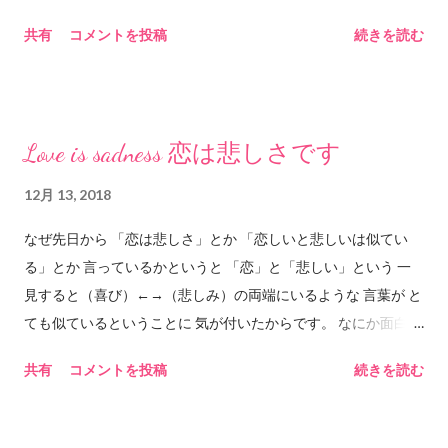
とができます。 理性のタガがはずれる、ということは、理性
にさらけ出しているだけであって、自分の「視野」は自分の部
共有
コメントを投稿
続きを読む
によるしめつけや枠組みがなくなる、ということです。理性に
屋の窓枠サイズの大きさでしかなく、特に視野が世界規模に広
しめつけられているのは本能ですね。本能が自由に振る舞うこ
がったわけではない。 ツイッターのタイムラインはまさに自分
とができる、という意味になります。 本能が自由に振る舞う
が作った窓で、フォローしている数によってその窓枠のサイズ
ということは、つまり、自然、ということでしょうか。いわゆ
が変わる。本当はもっと、とてつもない大きさの「流れ」が外
Love is sadness 恋は悲しさです
る社会的規範や常識的行動、あるいは公序良俗といったものに
にあるのだけど、自分がフォローすることで作り上げた窓枠の
とらわれない、ということになります。 「あいつはタガがはず
中を流れる世界しか見えない。 もちろんインターネットやツイ
12月 13, 2018
れちゃったんだよ」なんて言うときは、何かの原因があって、
ッターやSNSがなければ知ることがなかった曲や絵や写真や文
振る舞いに良識を感じられなくなる、という意味になります。
なぜ先日から 「恋は悲しさ」とか 「恋しいと悲しいは似てい
章や情報がたくさんあるから、それは(ほんの20年前には存在し
でも、人間の「自然」って、本能が自由に振る舞うだけでは
る」とか 言っているかというと 「恋」と「悲しい」という 一
ていなかった状況であり)とても素晴らしいと思っているけれ
ない気がします。本能もあり、理性もあるというのが現在の人
見すると（喜び）←→（悲しみ）の両端にいるような 言葉が と
ど、自分で動いて色々なモノを見に行かなければ昔と比べて視
間の脳の構造であるなら、どちらも有効に機能できている状態
ても似ているということに 気が付いたからです。 なにか面白い
野は広がってはいない。 しかも最近のwebサイトはYouTubeも
が、自然、なのかもしれません。 ◆ハメをはずす 漢字だ
ものがあると 「ねぇ、聞いて聞いて」と言う子どものように 自
ツイッターも広告もその優秀さゆえに「興味がありそうなモ
共有
コメントを投稿
続きを読む
と、羽目を外す、と書くようです。ただ、もともとは「馬銜」
分の発見を伝えたいのです。 発見とはつまり おそらく「恋」は
ノ」を絞りこんでオススメしてくれるから、あえてそこを避け
と書いたようです。「馬銜」というのは、馬の口に噛ませて馬
「悲しみ」に含まれます。 ということです。 図で示すと ー
ていかないと「自分の興味」という小さなサイズの窓枠から覗
の動きを制御するものだそうです。「馬銜」は「ハミ」とも
ーーー悲しみーーーーーー ｜ ｜
いて見える「狭い世界」しか見えない。インターネットで世界