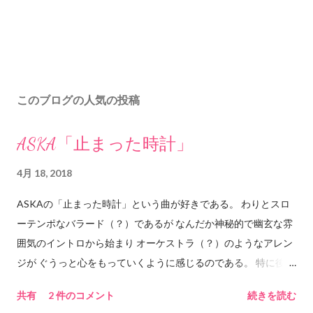
このブログの人気の投稿
ASKA「止まった時計」
4月 18, 2018
ASKAの「止まった時計」という曲が好きである。 わりとスロ
ーテンポなバラード（？）であるが なんだか神秘的で幽玄な雰
囲気のイントロから始まり オーケストラ（？）のようなアレン
ジが ぐうっと心をもっていくように感じるのである。 特に後半
の最後のサビあたりのもっていくパワーはものすごい。 ASKA
共有
2 件のコメント
続きを読む
の独特の「ぅぅわぁぁぁああ」という感じの 歌声によるもって