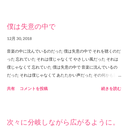
いくパワーとストリングスが重なって 「もっていかれる」ので
ある。 ちなみにイントロがけっこう長くて 歌が始まるまで約1
分20秒。 これを長いと感じるかどうかであるが このイントロを
僕は失意の中で
ジックリ聴くことでASKAの歌いだしの第一声に すーっと入っ
ていくことができるのだと思う。 第一声の歌詞の内容的にもこ
12月 30, 2018
の長いイントロは意味を含む気がする。 なのでこのイントロは
音楽の中に沈んでいるのだった 僕は失意の中で それを聴くのだ
「必要」で「必然的」な長さなのだと思う。 これはたぶん「も
った 忘れていた それは僕じゃなくて やさしい風だった それは
のすごく長い小説」を読むときの気持ちに 近いかもしれない。
僕じゃなくて 忘れていた 僕は失意の中で 音楽に沈んでいるの
小説世界の内容の良し悪しはもちろんではあるが、 その「長い
だった それは僕じゃなくて あたたかい声だった その何かも届
小説」の場合は、「長さ」が重要なので、 その「長さ」を読者
かないところで 沈み込んで冷たく固まっている 魂だからこそ
として「通過」することで 目にすることができる世界があるの
共有
コメントを投稿
続きを読む
聴こえるのだった 僕は失意の中でいつもずっと それは僕じゃな
である（たぶん）。 歌詞の内容は恋愛の歌詞であると思う。 も
くて
しかしたら恋愛という設定を借りたもっと別の 意味があるのか
もしれないけどそれは私には分からない。 たぶん女性目線での
恋愛に関しての歌詞だと思うけれど それを女性が聴くと確かに
次々に分岐しながら広がるように。
そうだねと思うのだろうか。 あるいはもっとあっさりしている