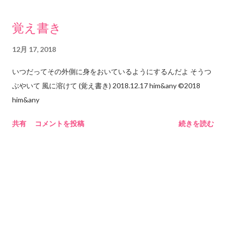
ーーー悲しみーーーーーー ｜ ｜
いて見える「狭い世界」しか見えない。インターネットで世界
｜ ｜ ｜ －－－恋ーーー
は広がったようで、実は相変わらず閉じられている。自分の窓
覚え書き
ーーー ｜ ｜ ｜ ｜
枠、つまり自分の世界の中に閉じ込められている(これはインタ
｜ ｜ ｜ －－－－－－－－－－
ーネットに限らず思考や認識が原因でもあると思うけれど)。 自
12月 17, 2018
ーーーーーーーーーーーーーー｜ こんな感じかと 思います。
分が自覚的に窓枠サイズを広げていかないとインターネットの
いつだってその外側に身をおいているようにするんだよ そうつ
多少はみだしているのは、 やはり「悲しみの中におさまらない
利点をほとんど享受できていないのではないだろうか。ツール
ぶやいて 風に溶けて (覚え書き) 2018.12.17 him&any ©︎2018
恋」も あるのではないかという …保険です。 「恋」というのは
の進歩に、それを「使う」はずの自分が追いついていけていな
him&any
「遠く手に届いていないものへのあこがれ」 だと思います。 だ
い。「使う」ことができていない。むしろ使われている気さえ
から「愛」とは違うと思います。 「恋人同士」 として手をつな
してくる。なんだかとてももったいない気がする。 2018.12.16
共有
コメントを投稿
続きを読む
いでいても 「その手はいつ離れてしまうかもしれない」 「あな
him&any ©︎2018 him&any
たは違うことを思っているかもしれない」 という「距離感」が
ありますよね。 たぶん。 だから「恋」だと思うのです。 「も
う夫婦を１０年もやってますよー」 というふたりは 「距離感も
含めて相手と自分の場所ができている」から 「手に届かないも
の」ではなくて「愛情」が 生まれているのではないかと思いま
す。 ぜんぶ想像ですが。 ということで「恋は悲しみの一部であ