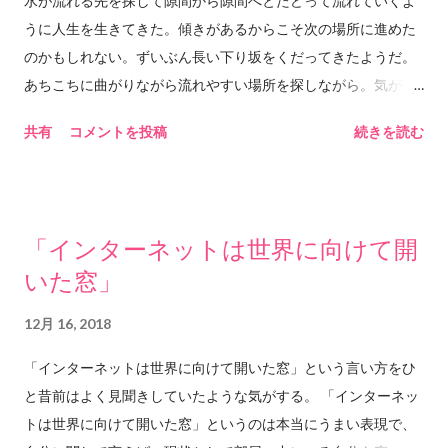
水が流れる先を探して隙間から隙間へとたどって流れていくよ
んでした。日本語を勉強中の皆さん、この漢字を知らなくて
うに人生を生きてきた。傾きがあるからこそ次の場所に進めた
も、少なくとも数十年は問題なく日本で生活できることが今こ
のかもしれない。ずいぶん長い下り坂をくだってきたようだ。
こで証明されたので、ご安心ください。 意味は、しめつけや
あちこちに曲がりながら流れやすい場所を探しながら。気がつ
枠組みがなくなることのようです。ひつじ牧場の、囲いの柵が
いたらこんな場所にいた。最初と今のつながりを辿ってもどこ
なくなるようなイメージですね。ひつじ達はどこにでも行くこ
共有
コメントを投稿
続きを読む
でどうやってここまでつながってきたのかわからない。でも植
とができます。 理性のタガがはずれる、ということは、理性
物の根が次々に分岐しながら広がるように時間は流れていく。
によるしめつけや枠組みがなくなる、ということです。理性に
途中で硬い石にぶつかればそこでまた分岐して先へ先へと水の
しめつけられているのは本能ですね。本能が自由に振る舞うこ
ある場所を求めて進んでいく。その水がどこに送られているの
とができる、という意味になります。 本能が自由に振る舞う
「インターネットは世界に向けて開
かも知らない。今ごろ地上では輝かしい太陽の光の下で花を咲
ということは、つまり、自然、ということでしょうか。いわゆ
いた窓」
かせているのかもしれない。冷たい雪の下で春を待っているの
る社会的規範や常識的行動、あるいは公序良俗といったものに
かもしれない。でもそんなことは知らない。今見えるのはどこ
とらわれない、ということになります。 「あいつはタガがはず
12月 16, 2018
までも続く土の中の暗闇と時々ぶつかる石ばかりだ。今もまた
れちゃったんだよ」なんて言うときは、何かの原因があって、
石にぶつかって分岐して進んでいく。今いるのはあるいはこち
振る舞いに良識を感じられなくなる、という意味になります。
「インターネットは世界に向けて開いた窓」という言い方をひ
らの根かもしれない。あるいはあちらの根かもしれない。分岐
でも、人間の「自然」って、本能が自由に振る舞うだけでは
と昔前はよく見聞きしていたような気がする。 「インターネッ
して土の暗闇の中へ進んでいったのはもしかしたら自分ではな
ない気がします。本能もあり、理性もあるというのが現在の人
トは世界に向けて開いた窓」というのは本当にうまい表現で、