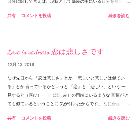
いだろうか。深い深い土の暗闇の中で触れあった水に手を添え
間の脳の構造であるなら、どちらも有効に機能できている状態
自分に関して言えば、現状として部屋の中にいる自分を窓の外
てそっと抱きしめて溶けあう。 2018.12.18 him&any ©︎2018
が、自然、なのかもしれません。 ◆ハメをはずす 漢字だ
にさらけ出しているだけであって、自分の「視野」は自分の部
共有
コメントを投稿
続きを読む
him&any
と、羽目を外す、と書くようです。ただ、もともとは「馬銜」
屋の窓枠サイズの大きさでしかなく、特に視野が世界規模に広
と書いたようです。「馬銜」というのは、馬の口に噛ませて馬
がったわけではない。 ツイッターのタイムラインはまさに自分
の動きを制御するものだそうです。「馬銜」は「ハミ」とも
が作った窓で、フォローしている数によってその窓枠のサイズ
「ハメ」とも読むそうです。そこから、「羽目」の漢字をあ...
が変わる。本当はもっと、とてつもない大きさの「流れ」が外
Love is sadness 恋は悲しさです
にあるのだけど、自分がフォローすることで作り上げた窓枠の
中を流れる世界しか見えない。 もちろんインターネットやツイ
12月 13, 2018
ッターやSNSがなければ知ることがなかった曲や絵や写真や文
なぜ先日から 「恋は悲しさ」とか 「恋しいと悲しいは似てい
章や情報がたくさんあるから、それは(ほんの20年前には存在し
る」とか 言っているかというと 「恋」と「悲しい」という 一
ていなかった状況であり)とても素晴らしいと思っているけれ
見すると（喜び）←→（悲しみ）の両端にいるような 言葉が と
ど、自分で動いて色々なモノを見に行かなければ昔と比べて視
ても似ているということに 気が付いたからです。 なにか面白い
野は広がってはいない。 しかも最近のwebサイトはYouTubeも
ものがあると 「ねぇ、聞いて聞いて」と言う子どものように 自
ツイッターも広告もその優秀さゆえに「興味がありそうなモ
共有
コメントを投稿
続きを読む
分の発見を伝えたいのです。 発見とはつまり おそらく「恋」は
ノ」を絞りこんでオススメしてくれるから、あえてそこを避け
「悲しみ」に含まれます。 ということです。 図で示すと ー
ていかないと「自分の興味」という小さなサイズの窓枠から覗