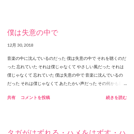
いくパワーとストリングスが重なって 「もっていかれる」ので
ある。 ちなみにイントロがけっこう長くて 歌が始まるまで約1
分20秒。 これを長いと感じるかどうかであるが このイントロを
僕は失意の中で
ジックリ聴くことでASKAの歌いだしの第一声に すーっと入っ
ていくことができるのだと思う。 第一声の歌詞の内容的にもこ
12月 30, 2018
の長いイントロは意味を含む気がする。 なのでこのイントロは
音楽の中に沈んでいるのだった 僕は失意の中で それを聴くのだ
「必要」で「必然的」な長さなのだと思う。 これはたぶん「も
った 忘れていた それは僕じゃなくて やさしい風だった それは
のすごく長い小説」を読むときの気持ちに 近いかもしれない。
僕じゃなくて 忘れていた 僕は失意の中で 音楽に沈んでいるの
小説世界の内容の良し悪しはもちろんではあるが、 その「長い
だった それは僕じゃなくて あたたかい声だった その何かも届
小説」の場合は、「長さ」が重要なので、 その「長さ」を読者
かないところで 沈み込んで冷たく固まっている 魂だからこそ
として「通過」することで 目にすることができる世界があるの
共有
コメントを投稿
続きを読む
聴こえるのだった 僕は失意の中でいつもずっと それは僕じゃな
である（たぶん）。 歌詞の内容は恋愛の歌詞であると思う。 も
くて
しかしたら恋愛という設定を借りたもっと別の 意味があるのか
もしれないけどそれは私には分からない。 たぶん女性目線での
恋愛に関しての歌詞だと思うけれど それを女性が聴くと確かに
タガがはずれる・ハメをはずす・ハ
そうだねと思うのだろうか。 あるいはもっとあっさりしている