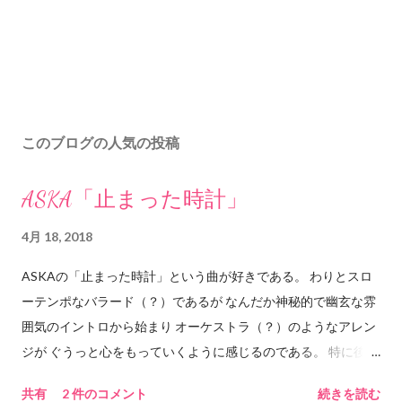
このブログの人気の投稿
ASKA「止まった時計」
4月 18, 2018
ASKAの「止まった時計」という曲が好きである。 わりとスロ
ーテンポなバラード（？）であるが なんだか神秘的で幽玄な雰
囲気のイントロから始まり オーケストラ（？）のようなアレン
ジが ぐうっと心をもっていくように感じるのである。 特に後半
の最後のサビあたりのもっていくパワーはものすごい。 ASKA
共有
2 件のコメント
続きを読む
の独特の「ぅぅわぁぁぁああ」という感じの 歌声によるもって