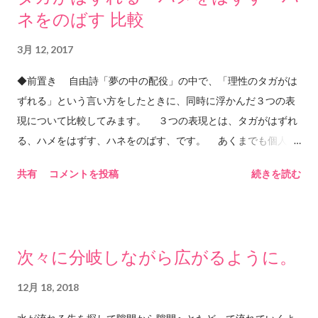
ネをのばす 比較
よと思うのだろうか。 これだけ時間と心を費やして聴く曲であ
るということは 夜にじっとり聴くのにとても良い曲なので、 忙
3月 12, 2017
しい時にサクッとサビまで聴きたいような気持ちの時は あまり
セレクトされない曲である（私の中で）。 この曲は
◆前置き 自由詩「夢の中の配役」の中で、「理性のタガがは
「SCENE2」というアルバムに収録されている。 調べてみたら
ずれる」という言い方をしたときに、同時に浮かんだ３つの表
1991年。CHAGE&ASKAの「SEY YES」という曲が 爆発的にヒ
現について比較してみます。 ３つの表現とは、タガがはずれ
ットした年でもあるらしいので、 おそらくASKAのソロアルバ
る、ハメをはずす、ハネをのばす、です。 あくまでも個人の
ムの中では一般的な認知度も 高いかもしれない。 このアルバム
感想です。語源の検証や、用例の正確さを保証する内容ではあ
共有
コメントを投稿
続きを読む
には他にもいい曲が多い。 私の人生においてもときどき「止ま
りません。あくまでも個人の感想ですので、例えばテストで、
った」期間があるように思う。 今はたぶんその中にいる気がす
この３つの表現について意見を述べよ、という問題が出て、こ
る。 ...
のブログを参考に答案を書いて、不正解だったとしても、責任
は負えません。先生に、him&anyのブログにそう書いてあった
次々に分岐しながら広がるように。
のに、と言ってもおそらく効果はありません。むしろ逆効果か
もしれません。ご注意ください。 ◆タガがはずれる 漢字だ
12月 18, 2018
と、箍が外れる、と書くようです。こんな漢字だとは知りませ