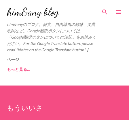
スキップしてメイン コンテンツに移動
him&any blog
him&anyのブログ。雑文、自由詩風の雑感、楽曲
歌詞など。Google翻訳ボタンについては、
「Google翻訳ボタンについての注記」をお読みく
ださい。For the Google Translate button, please
read "Notes on the Google Translate button" 】
ページ
もっと見る…
もういいさ