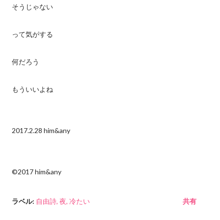
そうじゃない
って気がする
何だろう
もういいよね
2017.2.28 him&any
©︎2017 him&any
ラベル:
自由詩
夜
冷たい
共有