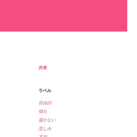
共有
ラベル
自由詩
憧れ
届かない
悲しみ
不安