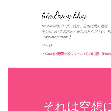
him&any blog
him&anyのブログ。雑文、自由詩風の雑感、
タンについての注記」をお読みください。For the Google 
Translate button" 】
ページ
・Google翻訳ボタンについての注記 【Notes on 
それは空想