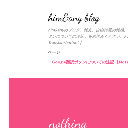
him&any blog
him&anyのブログ。雑文、自由詩風の雑感、
タンについての注記」をお読みください。For the Google 
Translate button" 】
ページ
・Google翻訳ボタンについての注記 【Notes on 
nothing