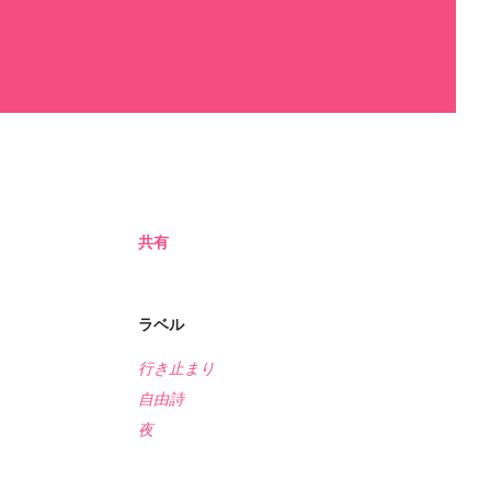
共有
ラベル
行き止まり
自由詩
夜