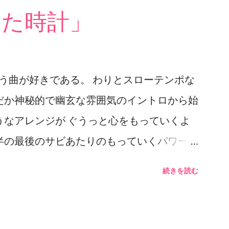
った時計」
いう曲が好きである。 わりとスローテンポな
だか神秘的で幽玄な雰囲気のイントロから始
うなアレンジが ぐうっと心をもっていくよ
半の最後のサビあたりのもっていくパワーは
「ぅぅわぁぁぁああ」という感じの 歌声によ
続きを読む
グスが重なって 「もっていかれる」のであ
う長くて 歌が始まるまで約1分20秒。 こ
るが このイントロをジックリ聴くことで