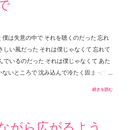
で
 すーっと入っていくことができるのだと思
もこの長いイントロは意味を含む気がする。
で「必然的」な長さなのだと思う。 これは
 僕は失意の中で それを聴くのだった 忘れ
を読むときの気持ちに 近いかもしれない。
さしい風だった それは僕じゃなくて 忘れて
ちろんではあるが、 その「長い小説」の場
んでいるのだった それは僕じゃなくて あた
 その「長さ」を読者として「通過」するこ
かないところで 沈み込んで冷たく固まって
界があるのである（たぶん）。 歌詞の内容
だった 僕は失意の中でいつもずっと それは
もしかしたら恋愛という設定を借りたもっと
続きを読む
いけどそれは私には分からない。 たぶん女
だと思うけれど それを女性が聴くと確かに
ながら広がるよう
あるいはもっとあっさりしているよと思うの