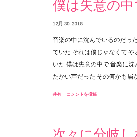
僕は失意の中
ASKAの歌いだしの第一声に
う。 第一声の歌詞の内容的に
12月 30, 2018
なのでこのイントロは「必要」
音楽の中に沈んでいるのだった
たぶん「ものすごく長い小説」
ていた それは僕じゃなくて や
小説世界の内容の良し悪しはも
いた 僕は失意の中で 音楽に沈
合は、「長さ」が重要なので、
たかい声だった その何かも届
とで 目にすることができる世
いる 魂だからこそ 聴こえるの
は恋愛の歌詞であると思う。 
共有
コメントを投稿
僕じゃなくて
別の 意味があるのかもしれな
性目線での恋愛に関しての歌詞
次々に分岐し
そうだねと思うのだろうか。 