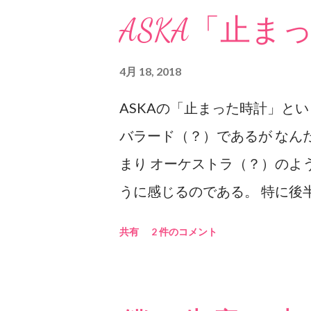
ASKA「止ま
4月 18, 2018
ASKAの「止まった時計」と
バラード（？）であるが なん
まり オーケストラ（？）のよ
うに感じるのである。 特に後
ものすごい。 ASKAの独特の
共有
2 件のコメント
るもっていくパワーとストリン
る。 ちなみにイントロがけっこ
れを長いと感じるかどうかであ